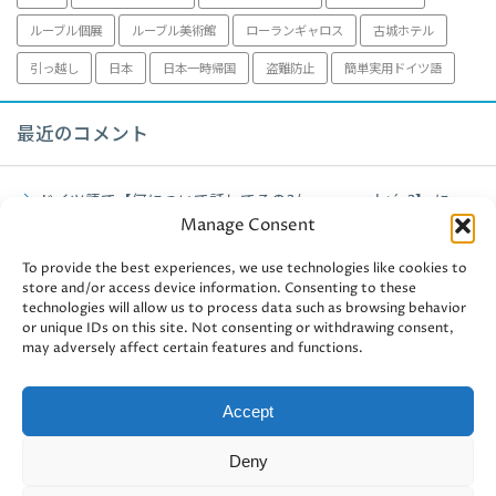
ルーブル個展
ルーブル美術館
ローランギャロス
古城ホテル
引っ越し
日本
日本一時帰国
盗難防止
簡単実用ドイツ語
最近のコメント
ドイツ語で【何について話してるの?/worum geht´s?】
に
Manage Consent
fujiko
より
ミュンヘン観光【アルテピナコテーク】2021年
に
fujiko
より
To provide the best experiences, we use technologies like cookies to
store and/or access device information. Consenting to these
technologies will allow us to process data such as browsing behavior
ミュンヘン観光【アルテピナコテーク】2021年
に
user-
or unique IDs on this site. Not consenting or withdrawing consent,
438241
より
may adversely affect certain features and functions.
ドイツ認定資格・独商工会議所【ドイツ認定管理会計士II】③
に
fujiko
より
Accept
ドイツ認定資格・独商工会議所【ドイツ認定管理会計士II】③
Deny
に
masha2012
より