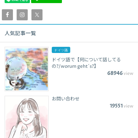
人気記事一覧
ドイツ語
ドイツ語で【何について話してる
の?/worum geht´s?】
68946
view
お問い合わせ
19551
view