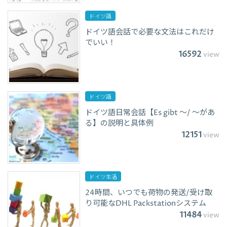
ドイツ語
ドイツ語会話で必要な文法はこれだけ
でいい！
16592
view
ドイツ語
ドイツ語日常会話【Es gibt ～/ ～があ
る】の説明と具体例
12151
view
ドイツ生活
24時間、いつでも荷物の発送/受け取
り可能なDHL Packstationシステム
11484
view