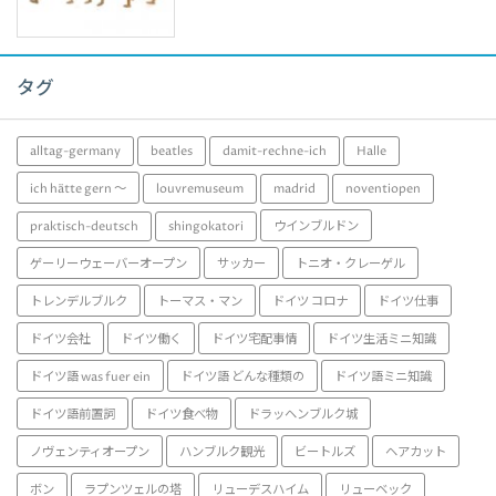
タグ
alltag-germany
beatles
damit-rechne-ich
Halle
ich hätte gern ～
louvremuseum
madrid
noventiopen
praktisch-deutsch
shingokatori
ウインブルドン
ゲーリーウェーバーオープン
サッカー
トニオ・クレーゲル
トレンデルブルク
トーマス・マン
ドイツ コロナ
ドイツ仕事
ドイツ会社
ドイツ働く
ドイツ宅配事情
ドイツ生活ミニ知識
ドイツ語 was fuer ein
ドイツ語 どんな種類の
ドイツ語ミニ知識
ドイツ語前置詞
ドイツ食べ物
ドラッヘンブルク城
ノヴェンティオープン
ハンブルク観光
ビートルズ
ヘアカット
ボン
ラプンツェルの塔
リューデスハイム
リューベック