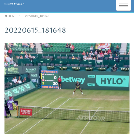
Fujikoのドイツ道しるべ
HOME
20220615_181648
20220615_181648