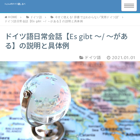
Fujikoのドイツ道しるべ
HOME
ドイツ語
今すぐ使える! 辞書ではわからない”実用ドイツ語”
ドイツ語日常会話【Es gibt ～/ ～がある】の説明と具体例
ドイツ語日常会話【Es gibt ～/ ～があ
る】の説明と具体例
ドイツ語
2021.01.01