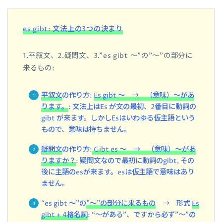
es gibt: 文法上の3つの決まり
1.平叙文、2.疑問文、3.”es gibt ～”の”～”の部分に
来るもの:
平叙文
の作り方:
Es gibt ～ → （意味）～があ
ります。
: 文法上はEs が文の最初、2番目に動詞の
gibt が来ます。しかしEsはいわゆる仮主語という
もので、意味は持ちません。
疑問文
の作り方:
Gibt es ～ → （意味）～があ
りますか？
: 疑問文なので最初に動詞のgibt, その
後に主語のesが来ます。esは仮主語で
意味はあり
ません。
“es gibt ～”の
”～”の部分に来るもの
→ 形式
Es
gibt + 4格名詞
: “～がある”、ですから必ず”～”の