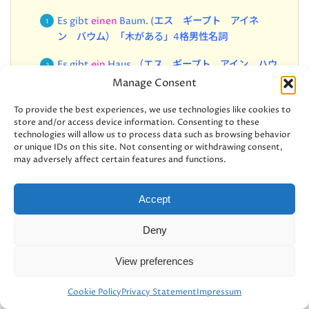
Es gibt
einen
Baum. (エス ギープト アイネ
ン バウム）「木がある」4格男性名詞
Es gibt
ein
Haus.（エス ギープト アイン ハウ
ス）「家がある」4格中性名詞
Manage Consent
Es gibt
eine
Flasche. セス ギープト アイネ フ
To provide the best experiences, we use technologies like cookies to
store and/or access device information. Consenting to these
ラッシェ)「ビンがある」4格女性名詞
technologies will allow us to process data such as browsing behavior
or unique IDs on this site. Not consenting or withdrawing consent,
Es gibt Stühle. (エス ギープト シュトゥーレ)
may adversely affect certain features and functions.
「椅子がある」4格複数形
Accept
疑問文: Gibt es + 4格名詞 / ～が(は)ありますか?
Deny
Gibt es einen Baum? 「木がありますか？」4格男
性名詞
View preferences
Gibt es ein Haus? 「家がありますか？」4格中性
Cookie Policy
Privacy Statement
Impressum
ホーム
コンテンツ
ランキング
口コミ
名詞