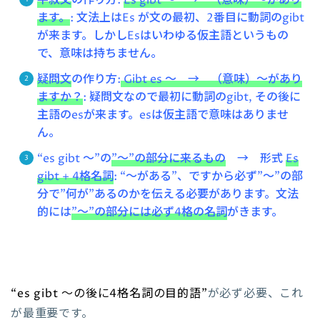
ます。
: 文法上はEs が文の最初、2番目に動詞のgibt
が来ます。しかしEsはいわゆる仮主語というもの
で、意味は持ちません。
疑問文
の作り方:
Gibt es ～ → （意味）～があり
ますか？
: 疑問文なので最初に動詞のgibt, その後に
主語のesが来ます。esは仮主語で
意味はありませ
ん。
“es gibt ～”の
”～”の部分に来るもの
→ 形式
Es
gibt + 4格名詞
: “～がある”、ですから必ず”～”の部
分で”何が”あるのかを伝える必要があります。文法
的には
”～”の部分には必ず4格の名詞
がきます。
“es gibt ～の後に4格名詞の目的語”
が必ず必要、これ
が最重要です。