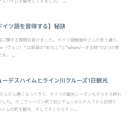
デスハイムを観光してきました。 …
ドイツ語を習得する】秘訣
習に関する質問を受けました。 ドイツ語勉強中さんの言う通り、
n（ヴェン）" は英語の”if/もし”と”when/～する時”の2つの意
す。 …
ューデスハイムとライン川クルーズ1日観光
。 だんだん寒くなってきて、ドイツの観光シーズンもそろそろ終わ
ました。 そこでシーズン終了前にデュッセルドルフから日帰り
ハイムの町を観光、そしてそこからサン …