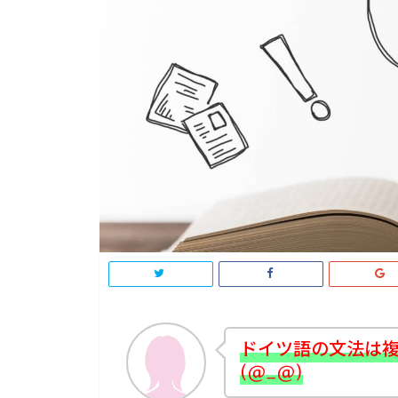
ドイツ語の文法は
(@_@)