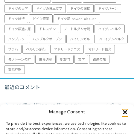
ドイツの大学
ドイツの日本文学
ドイツの面接
ドイツバーン
ドイツ旅行
ドイツ留学
ドイツ語_sowohl als auch
ドイツ語過去形
ドレスデン
ノートルダム寺院
ハイデルベルク
ハンブルク
ハンブルクオープン
バイリンガル
フロイデンベルク
プラハ
ベルリン旅行
マドリードテニス
マドリード観光
モノトーンの町
世界遺産
凱旋門
文学
鉄道の旅
電話詐欺
最近のコメント
ドイツ語で【何について話してるの?/worum geht´s?】
に
Manage Consent
fujiko
より
To provide the best experiences, we use technologies like cookies to
ミュンヘン観光【アルテピナコテーク】2021年
に
fujiko
より
store and/or access device information. Consenting to these