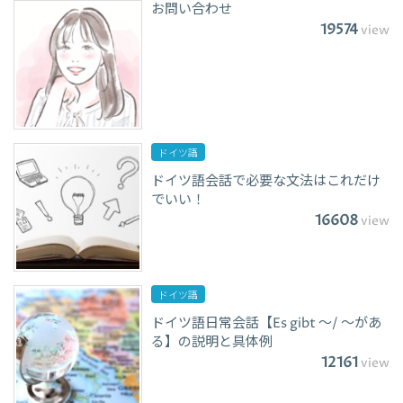
お問い合わせ
19574
view
ドイツ語
ドイツ語会話で必要な文法はこれだけ
でいい！
16608
view
ドイツ語
ドイツ語日常会話【Es gibt ～/ ～があ
る】の説明と具体例
12161
view