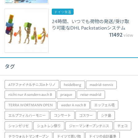
ドイツ生活
24時間、いつでも荷物の発送/受け取
り可能なDHL Packstationシステム
11492
view
タグ
ATPファイナルテニスinトリノ
heidelberg
madrid-tennis
nicht nur A sondern auch B
praque
reise-madrid
TERRA WORTMANN OPEN
weder A noch B
エッフェル塔
エルプフィルハーモニー
コンサート
ゴスラー
シテ島
シャンゼリゼ
シュトレン祭り
ジャーマンオープンテニス
チェコ
テラウォルトマンオープン
ドイツで買い物
ドイツの会計基準