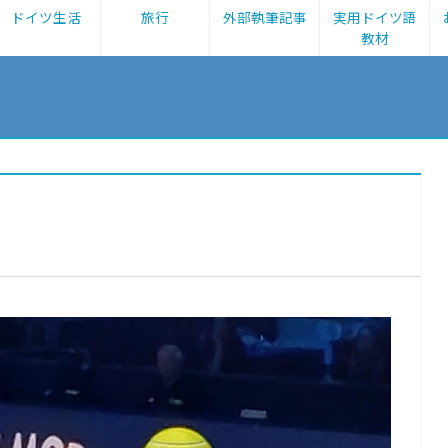
ドイツ生活
旅行
外部執筆記事
実用ドイツ語
教材