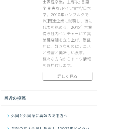
士課程卒業。主専攻: 言語
学 副専攻:ドイツ文学/日本
学。2010年ハンブルクで
PC関連企業に就職し、後に
代表を務める。2015年本業
傍ら社内ベンチャーにて異
業種店舗を立ち上げ、繁盛
店に。好きなものはテニス
と読書と美味しい食事。
様々な方向からドイツ情報
をお届けします。
詳しく見る
最近の投稿
外国と外国語に興味のある方へ
念願の初大会通し観戦！【2022年ドイツハ