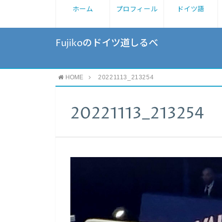
ホーム
プロフィール
ドイツ語
Fujikoのドイツ道しるべ
HOME
20221113_213254
20221113_213254