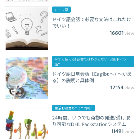
ドイツ語
ドイツ語会話で必要な文法はこれだけ
でいい！
16601
view
今すぐ使える! 辞書ではわからない”実用ドイツ
語”
ドイツ語日常会話【Es gibt ～/ ～があ
る】の説明と具体例
12154
view
生活お役立ち”ミニ情報”
24時間、いつでも荷物の発送/受け取
り可能なDHL Packstationシステム
11491
view