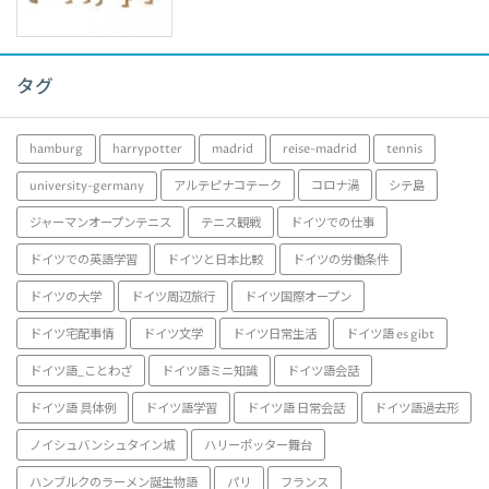
タグ
hamburg
harrypotter
madrid
reise-madrid
tennis
university-germany
アルテピナコテーク
コロナ渦
シテ島
ジャーマンオープンテニス
テニス観戦
ドイツでの仕事
ドイツでの英語学習
ドイツと日本比較
ドイツの労働条件
ドイツの大学
ドイツ周辺旅行
ドイツ国際オープン
ドイツ宅配事情
ドイツ文学
ドイツ日常生活
ドイツ語 es gibt
ドイツ語_ことわざ
ドイツ語ミニ知識
ドイツ語会話
ドイツ語 具体例
ドイツ語学習
ドイツ語 日常会話
ドイツ語過去形
ノイシュバンシュタイン城
ハリーポッター舞台
ハンブルクのラーメン誕生物語
パリ
フランス