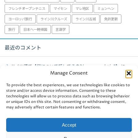
フレンチオープンテニス
マイセン
マレ地区
ミュンヘン
ヨーロッパ旅行
ライン川クルーズ
ライン川古城
免許更新
旅行
日本へ一時帰国
言語学
最近のコメント
ドイツ語で【何について話してるの?/worum geht´s?】
に
Manage Consent
fujiko
より
ミュンヘン観光【アルテピナコテーク】2021年
に
fujiko
より
To provide the best experiences, we use technologies like cookies to
store and/or access device information. Consenting to these
technologies will allow us to process data such as browsing behavior
ミュンヘン観光【アルテピナコテーク】2021年
に
user-
or unique IDs on this site. Not consenting or withdrawing consent,
438241
より
may adversely affect certain features and functions.
ドイツ認定資格・独商工会議所【ドイツ認定管理会計士II】③
に
fujiko
より
Accept
ドイツ認定資格・独商工会議所【ドイツ認定管理会計士II】③