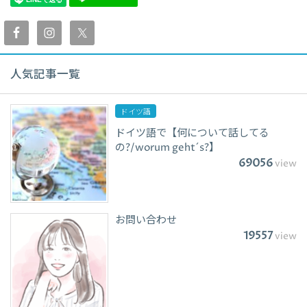
人気記事一覧
ドイツ語
ドイツ語で【何について話してる
の?/worum geht´s?】
69056
view
お問い合わせ
19557
view