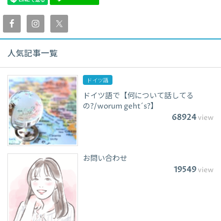
人気記事一覧
ドイツ語
ドイツ語で【何について話してる
の?/worum geht´s?】
68924
view
お問い合わせ
19549
view