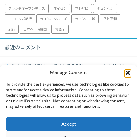
フレンチオープンテニス
マイセン
マレ地区
ミュンヘン
ヨーロッパ旅行
ライン川クルーズ
ライン川古城
免許更新
旅行
日本へ一時帰国
言語学
最近のコメント
ドイツ語で【何について話してるの?/worum geht´s?】
に
Manage Consent
fujiko
より
ミュンヘン観光【アルテピナコテーク】2021年
に
fujiko
より
To provide the best experiences, we use technologies like cookies to
store and/or access device information. Consenting to these
technologies will allow us to process data such as browsing behavior
ミュンヘン観光【アルテピナコテーク】2021年
に
user-
or unique IDs on this site. Not consenting or withdrawing consent,
438241
より
may adversely affect certain features and functions.
ドイツ認定資格・独商工会議所【ドイツ認定管理会計士II】③
に
fujiko
より
Accept
ドイツ認定資格・独商工会議所【ドイツ認定管理会計士II】③