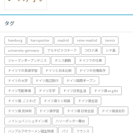
タグ
hamburg
harrypotter
madrid
reise-madrid
tennis
university-germany
アルテピナコテーク
コロナ渦
シテ島
ジャーマンオープンテニス
テニス観戦
ドイツでの仕事
ドイツでの英語学習
ドイツと日本比較
ドイツの労働条件
ドイツの大学
ドイツ周辺旅行
ドイツ国際オープン
ドイツ宅配事情
ドイツ文学
ドイツ日常生活
ドイツ語 es gibt
ドイツ語_ことわざ
ドイツ語ミニ知識
ドイツ語会話
ドイツ語 具体例
ドイツ語学習
ドイツ語 日常会話
ドイツ語過去形
ノイシュバンシュタイン城
ハリーポッター舞台
ハンブルクのラーメン誕生物語
パリ
フランス