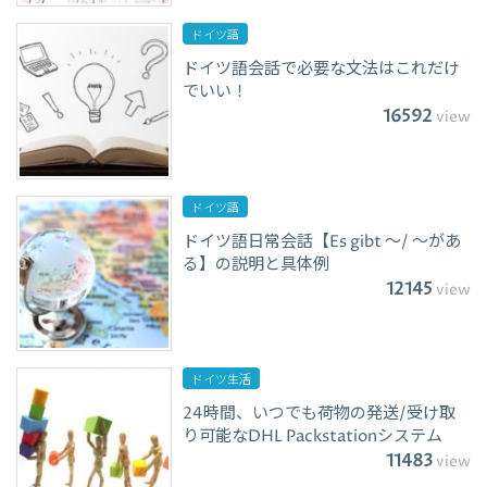
ドイツ語
ドイツ語会話で必要な文法はこれだけ
でいい！
16592
view
ドイツ語
ドイツ語日常会話【Es gibt ～/ ～があ
る】の説明と具体例
12145
view
ドイツ生活
24時間、いつでも荷物の発送/受け取
り可能なDHL Packstationシステム
11483
view