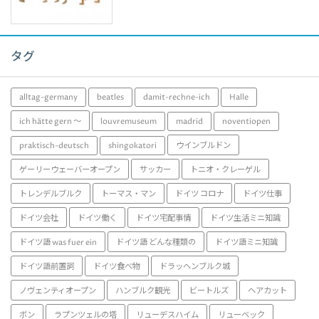
タグ
alltag-germany
beatles
damit-rechne-ich
Halle
ich hätte gern ～
louvremuseum
madrid
noventiopen
praktisch-deutsch
shingokatori
ウインブルドン
ゲーリーウェーバーオープン
サッカー
トニオ・クレーゲル
トレンデルブルク
トーマス・マン
ドイツ コロナ
ドイツ仕事
ドイツ会社
ドイツ働く
ドイツ宅配事情
ドイツ生活ミニ知識
ドイツ語 was fuer ein
ドイツ語 どんな種類の
ドイツ語ミニ知識
ドイツ語前置詞
ドイツ食べ物
ドラッヘンブルク城
ノヴェンティオープン
ハンブルク観光
ビートルズ
ヘアカット
ボン
ラプンツェルの塔
リューデスハイム
リューベック