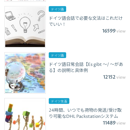
ドイツ語
ドイツ語会話で必要な文法はこれだけ
でいい！
16599
view
ドイツ語
ドイツ語日常会話【Es gibt ～/ ～があ
る】の説明と具体例
12152
view
ドイツ生活
24時間、いつでも荷物の発送/受け取
り可能なDHL Packstationシステム
11489
view