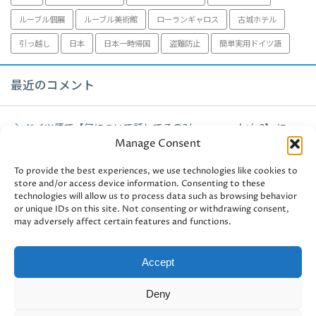
ルーブル個展
ルーブル美術館
ローランギャロス
古城ホテル
引っ越し
日本
日本一時帰国
盗難防止
簡単実用ドイツ語
最近のコメント
ドイツ語で【何について話してるの?/worum geht´s?】
に
Manage Consent
fujiko
より
ミュンヘン観光【アルテピナコテーク】2021年
に
fujiko
より
To provide the best experiences, we use technologies like cookies to
store and/or access device information. Consenting to these
technologies will allow us to process data such as browsing behavior
ミュンヘン観光【アルテピナコテーク】2021年
に
user-
or unique IDs on this site. Not consenting or withdrawing consent,
438241
より
may adversely affect certain features and functions.
ドイツ認定資格・独商工会議所【ドイツ認定管理会計士II】③
に
fujiko
より
Accept
ドイツ認定資格・独商工会議所【ドイツ認定管理会計士II】③
Deny
に
masha2012
より