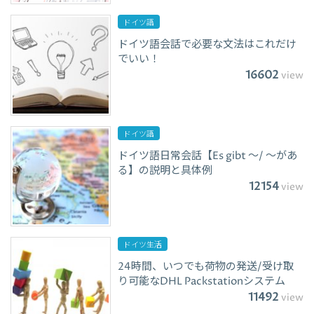
ドイツ語
ドイツ語会話で必要な文法はこれだけ
でいい！
16602
view
ドイツ語
ドイツ語日常会話【Es gibt ～/ ～があ
る】の説明と具体例
12154
view
ドイツ生活
24時間、いつでも荷物の発送/受け取
り可能なDHL Packstationシステム
11492
view