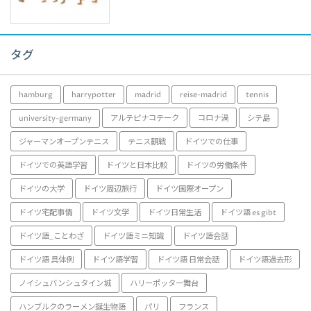
タグ
hamburg
harrypotter
madrid
reise-madrid
tennis
university-germany
アルテピナコテーク
コロナ渦
シテ島
ジャーマンオープンテニス
テニス観戦
ドイツでの仕事
ドイツでの英語学習
ドイツと日本比較
ドイツの労働条件
ドイツの大学
ドイツ周辺旅行
ドイツ国際オープン
ドイツ宅配事情
ドイツ文学
ドイツ日常生活
ドイツ語 es gibt
ドイツ語_ことわざ
ドイツ語ミニ知識
ドイツ語会話
ドイツ語 具体例
ドイツ語学習
ドイツ語 日常会話
ドイツ語過去形
ノイシュバンシュタイン城
ハリーポッター舞台
ハンブルクのラーメン誕生物語
パリ
フランス