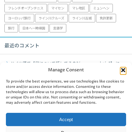
フレンチオープンテニス
マイセン
マレ地区
ミュンヘン
ヨーロッパ旅行
ライン川クルーズ
ライン川古城
免許更新
旅行
日本へ一時帰国
言語学
最近のコメント
ドイツ語で【何について話してるの?/worum geht´s?】
に
Manage Consent
fujiko
より
ミュンヘン観光【アルテピナコテーク】2021年
に
fujiko
より
To provide the best experiences, we use technologies like cookies to
store and/or access device information. Consenting to these
technologies will allow us to process data such as browsing behavior
ミュンヘン観光【アルテピナコテーク】2021年
に
user-
or unique IDs on this site. Not consenting or withdrawing consent,
438241
より
may adversely affect certain features and functions.
ドイツ認定資格・独商工会議所【ドイツ認定管理会計士II】③
に
fujiko
より
Accept
ドイツ認定資格・独商工会議所【ドイツ認定管理会計士II】③