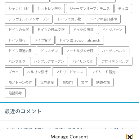
シャンゼリゼ
シュトレン祭り
ジャーマンオープンテニス
チェコ
テラウォルトマンオープン
ドイツで買い物
ドイツの会計基準
ドイツの大学
ドイツの日本文学
ドイツの面接
ドイツバーン
ドイツ旅行
ドイツ留学
ドイツ語_sowohl als auch
ドイツ語過去形
ドレスデン
ノートルダム寺院
ハイデルベルク
ハンブルク
ハンブルクオープン
バイリンガル
フロイデンベルク
プラハ
ベルリン旅行
マドリードテニス
マドリード観光
モノトーンの町
世界遺産
凱旋門
文学
鉄道の旅
電話詐欺
最近のコメント
ドイツ語で【何について話してるの?/worum geht´s?】
に
Manage Consent
fujiko
より