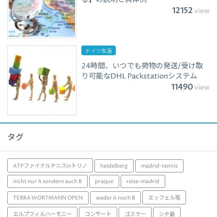
12152
view
ドイツ生活
24時間、いつでも荷物の発送/受け取
り可能なDHL Packstationシステム
11490
view
タグ
ATPファイナルテニスinトリノ
heidelberg
madrid-tennis
nicht nur A sondern auch B
praque
reise-madrid
TERRA WORTMANN OPEN
weder A noch B
エッフェル塔
エルプフィルハーモニー
コンサート
ゴスラー
シテ島