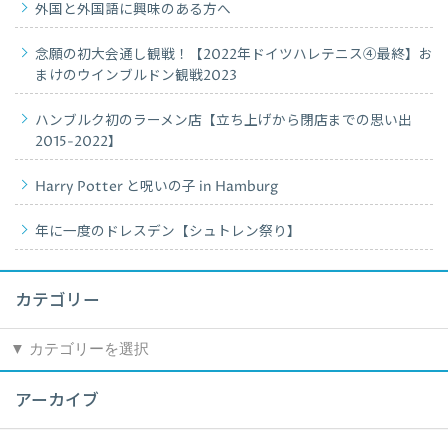
外国と外国語に興味のある方へ
念願の初大会通し観戦！【2022年ドイツハレテニス④最終】お
まけのウインブルドン観戦2023
ハンブルク初のラーメン店【立ち上げから閉店までの思い出
2015-2022】
Harry Potter と呪いの子 in Hamburg
年に一度のドレスデン【シュトレン祭り】
カテゴリー
カ
テ
ゴ
アーカイブ
リ
ー