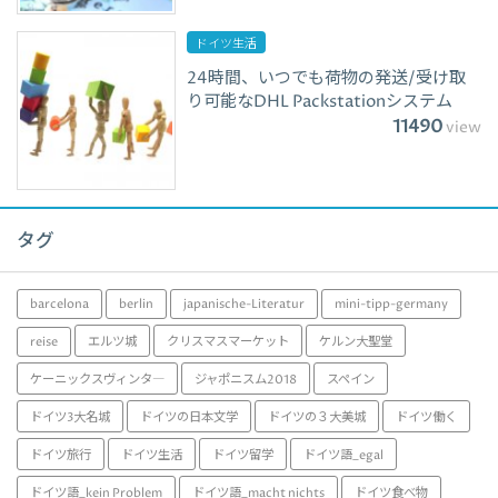
ドイツ生活
24時間、いつでも荷物の発送/受け取
り可能なDHL Packstationシステム
11490
view
タグ
barcelona
berlin
japanische-Literatur
mini-tipp-germany
reise
エルツ城
クリスマスマーケット
ケルン大聖堂
ケーニックスヴィンタ―
ジャポニスム2018
スペイン
ドイツ3大名城
ドイツの日本文学
ドイツの３大美城
ドイツ働く
ドイツ旅行
ドイツ生活
ドイツ留学
ドイツ語_egal
ドイツ語_kein Problem
ドイツ語_macht nichts
ドイツ食べ物