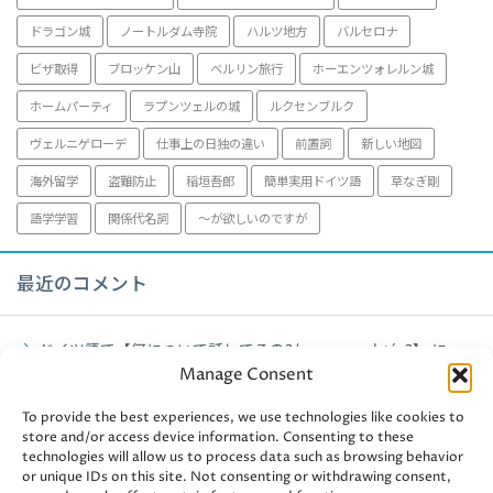
ドラゴン城
ノートルダム寺院
ハルツ地方
バルセロナ
ビザ取得
ブロッケン山
ベルリン旅行
ホーエンツォレルン城
ホームパーティ
ラプンツェルの城
ルクセンブルク
ヴェルニゲローデ
仕事上の日独の違い
前置詞
新しい地図
海外留学
盗難防止
稲垣吾郎
簡単実用ドイツ語
草なぎ剛
語学学習
関係代名詞
～が欲しいのですが
最近のコメント
ドイツ語で【何について話してるの?/worum geht´s?】
に
Manage Consent
fujiko
より
To provide the best experiences, we use technologies like cookies to
ミュンヘン観光【アルテピナコテーク】2021年
に
fujiko
より
store and/or access device information. Consenting to these
technologies will allow us to process data such as browsing behavior
ミュンヘン観光【アルテピナコテーク】2021年
に
user-
or unique IDs on this site. Not consenting or withdrawing consent,
438241
より