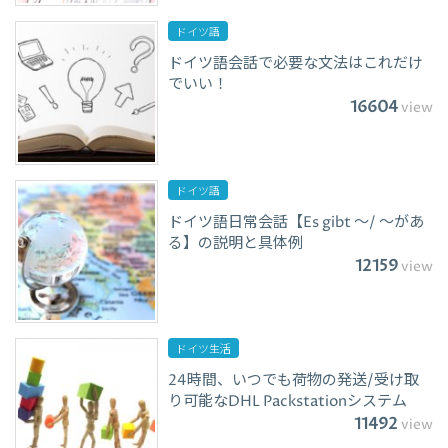
ドイツ語
ドイツ語会話で必要な文法はこれだけ
でいい！
16604
view
ドイツ語
ドイツ語日常会話【Es gibt ～/ ～があ
る】の説明と具体例
12159
view
ドイツ生活
24時間、いつでも荷物の発送/受け取
り可能なDHL Packstationシステム
11492
view