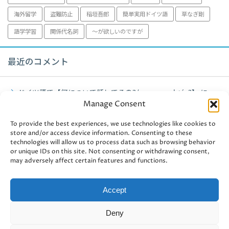
海外留学
盗難防止
稲垣吾郎
簡単実用ドイツ語
草なぎ剛
語学学習
関係代名詞
～が欲しいのですが
最近のコメント
ドイツ語で【何について話してるの?/worum geht´s?】
に
Manage Consent
fujiko
より
ミュンヘン観光【アルテピナコテーク】2021年
に
fujiko
より
To provide the best experiences, we use technologies like cookies to
store and/or access device information. Consenting to these
technologies will allow us to process data such as browsing behavior
ミュンヘン観光【アルテピナコテーク】2021年
に
user-
or unique IDs on this site. Not consenting or withdrawing consent,
438241
より
may adversely affect certain features and functions.
ドイツ認定資格・独商工会議所【ドイツ認定管理会計士II】③
に
fujiko
より
Accept
ドイツ認定資格・独商工会議所【ドイツ認定管理会計士II】③
Deny
に
masha2012
より