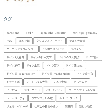
タグ
barcelona
berlin
japanische-Literatur
mini-tipp-germany
reise
エルツ城
クリスマスマーケット
ケルン大聖堂
ケーニックスヴィンタ―
ジャポニスム2018
スペイン
ドイツ3大名城
ドイツの日本文学
ドイツの３大美城
ドイツ働く
ドイツ旅行
ドイツ生活
ドイツ留学
ドイツ語_egal
ドイツ語_kein Problem
ドイツ語_macht nichts
ドイツ食べ物
ドラゴン城
ノートルダム寺院
ハルツ地方
バルセロナ
ビザ取得
ブロッケン山
ベルリン旅行
ホーエンツォレルン城
ホームパーティ
ラプンツェルの城
ルクセンブルク
ヴェルニゲローデ
仕事上の日独の違い
前置詞
新しい地図