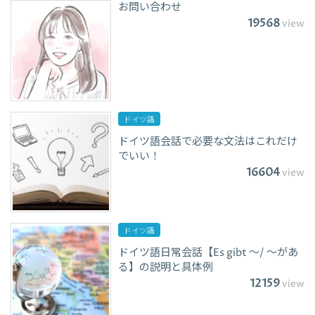
お問い合わせ
19568
view
ドイツ語
ドイツ語会話で必要な文法はこれだけ
でいい！
16604
view
ドイツ語
ドイツ語日常会話【Es gibt ～/ ～があ
る】の説明と具体例
12159
view