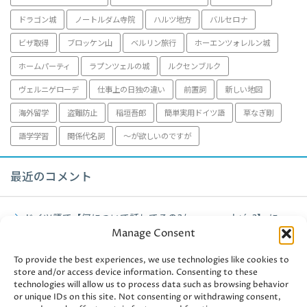
ドラゴン城
ノートルダム寺院
ハルツ地方
バルセロナ
ビザ取得
ブロッケン山
ベルリン旅行
ホーエンツォレルン城
ホームパーティ
ラプンツェルの城
ルクセンブルク
ヴェルニゲローデ
仕事上の日独の違い
前置詞
新しい地図
海外留学
盗難防止
稲垣吾郎
簡単実用ドイツ語
草なぎ剛
語学学習
関係代名詞
～が欲しいのですが
最近のコメント
ドイツ語で【何について話してるの?/worum geht´s?】
に
Manage Consent
fujiko
より
To provide the best experiences, we use technologies like cookies to
ミュンヘン観光【アルテピナコテーク】2021年
に
fujiko
より
store and/or access device information. Consenting to these
technologies will allow us to process data such as browsing behavior
ミュンヘン観光【アルテピナコテーク】2021年
に
user-
or unique IDs on this site. Not consenting or withdrawing consent,
438241
より