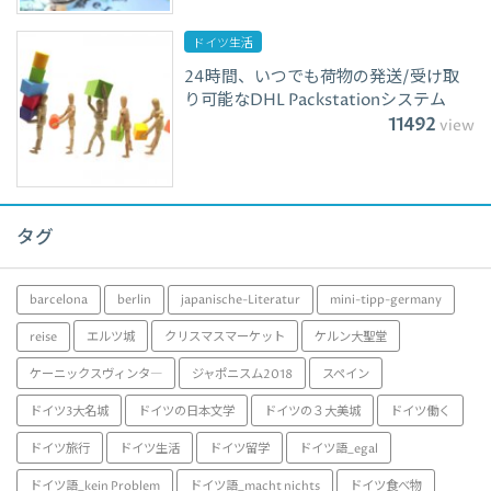
ドイツ生活
24時間、いつでも荷物の発送/受け取
り可能なDHL Packstationシステム
11492
view
タグ
barcelona
berlin
japanische-Literatur
mini-tipp-germany
reise
エルツ城
クリスマスマーケット
ケルン大聖堂
ケーニックスヴィンタ―
ジャポニスム2018
スペイン
ドイツ3大名城
ドイツの日本文学
ドイツの３大美城
ドイツ働く
ドイツ旅行
ドイツ生活
ドイツ留学
ドイツ語_egal
ドイツ語_kein Problem
ドイツ語_macht nichts
ドイツ食べ物