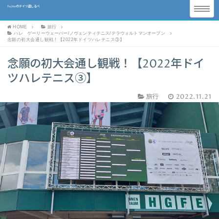
Fujikoのドイツ道しるべ
HOME
旅行
ハレ ゲーリーウェーバー/ノヴェンティテニス/テラウォルトマンオープン
念願の初大会通し観戦！【2022年ドイツハレテニス③】
念願の初大会通し観戦！【2022年ドイ
ツハレテニス③】
旅行
2022.11.21