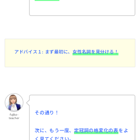
アドバイス１: まず最初に、
女性名詞を見分ける！
その通り！
fujiko-
teacher
次に、もう一度、
定冠詞の格変化の
表
をよ
く見てください。