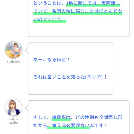
ということは、
1格に関しては、実際話し
ていて、名詞の性に悩むことはほとんどな
いのです(^^)。
あー、なるほど！
studentin
それは良いことを知った(≧▽≦)！
そして、
複数形は
、どの性別も全部同じ形
fujiko-
teacher
だから
、考える必要がない
んです！