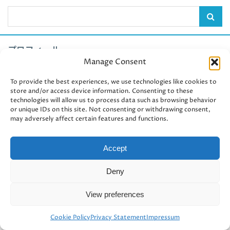
プロフィール
Manage Consent
Fujiko
To provide the best experiences, we use technologies like cookies to
store and/or access device information. Consenting to these
2000年よりドイツ在住。ゼロからド
technologies will allow us to process data such as browsing behavior
イツ語を始める。2009年ドイツ最古
or unique IDs on this site. Not consenting or withdrawing consent,
may adversely affect certain features and functions.
のハイデルベルク大学にて修士課程卒
業。主専攻: 言語学 副専攻:ドイツ文
学/日本学。2010年ハンブルクでPC
Accept
関連企業に就職し、後に代表を務め
る。2015年本業傍ら社内ベンチャー
Deny
にて異業種店舗を立ち上げ、繁盛店
に。好きなものはテニスと読書と美味
View preferences
しい食事。様々な方向からドイツ情報
をお届けします。
Cookie Policy
Privacy Statement
Impressum
ホーム
コンテンツ
ランキング
口コミ