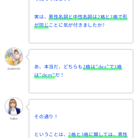
実は、
男性名詞と中性名詞は2格と3格で形
が同じ
ことに気が付きましたか?
あ、本当だ、どちらも
2格は”des”で3格
studentin
は”dem”
だ！
その通り！
fujiko
ということは、
2格と3格に関しては、男性