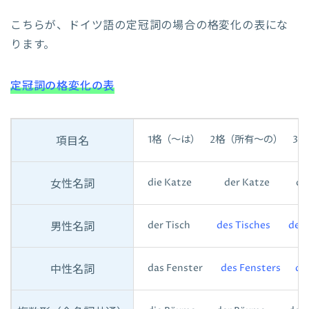
こちらが、ドイツ語の定冠詞の場合の格変化の表にな
ります。
定冠詞の格変化の表
1格（～は） 2格（所有～の） 3
項目名
die Katze der Katze der 
女性名詞
der Tisch
des Tisches
dem
男性名詞
das Fenster
des Fensters de
中性名詞