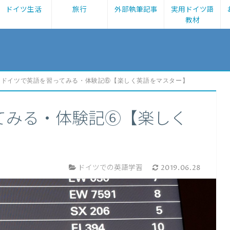
ドイツ生活
旅行
外部執筆記事
実用ドイツ語
教材
ドイツで英語を習ってみる・体験記⑥【楽しく英語をマスター】
てみる・体験記⑥【楽しく
ドイツでの英語学習
2019.06.28