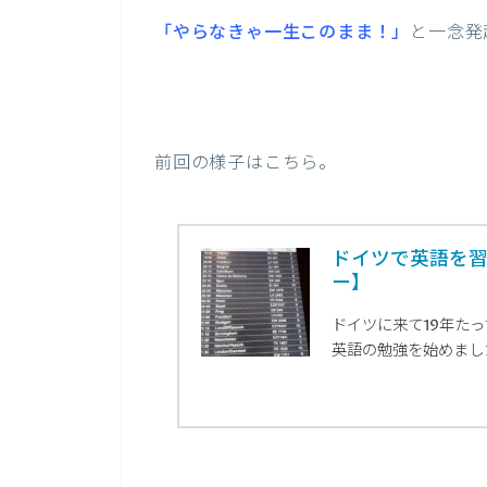
「やらなきゃ一生このまま！」
と一念発
前回の様子はこちら。
ドイツで英語を
ー】
ドイツに来て19年た
英語の勉強を始めました