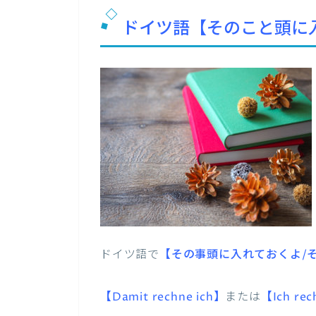
ドイツ語【そのこと頭に
ドイツ語で
【その事頭に入れておくよ/
【Damit rechne ich】
または
【Ich rec