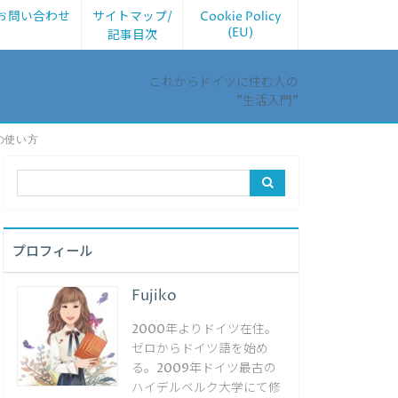
お問い合わせ
サイトマップ/
Cookie Policy
(EU)
記事目次
これからドイツに住む人の
”生活入門”
の使い方
プロフィール
Fujiko
2000年よりドイツ在住。
ゼロからドイツ語を始め
る。2009年ドイツ最古の
ハイデルベルク大学にて修