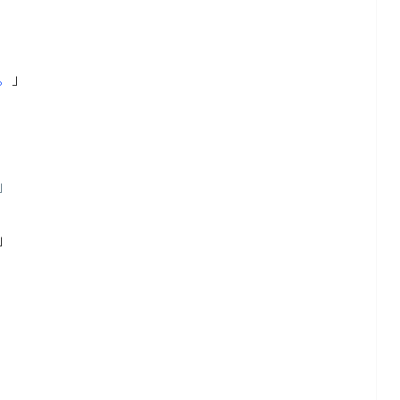
。
」
」
」